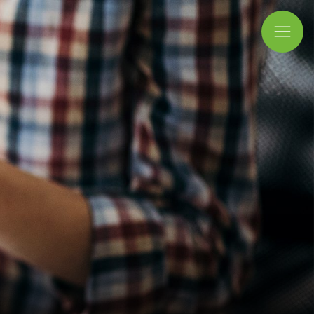
Ope
Mobi
Men