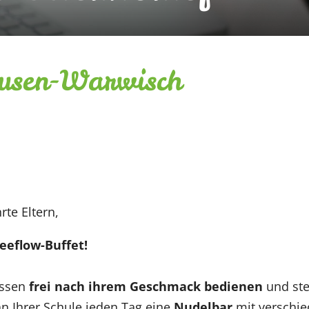
ausen-Warwisch
rte Eltern,
reeflow-Buffet!
Essen
frei nach ihrem Geschmack bedienen
und stel
n Ihrer Schule jeden Tag eine
Nudelbar
mit verschie