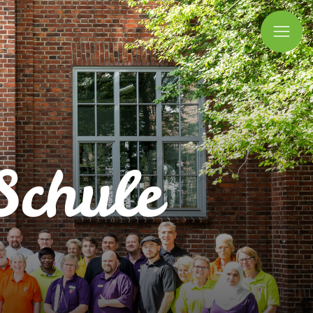
Ope
Mobi
Men
Schule