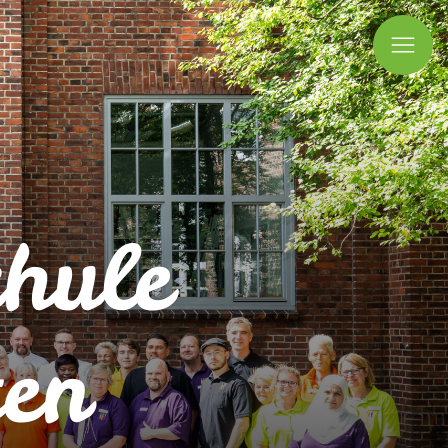
Ope
Mobi
Men
chule
en