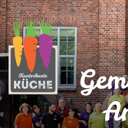
Geme
A