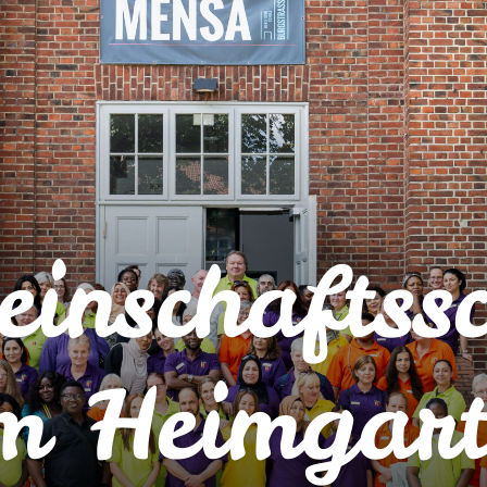
inschaftss
m Heimgart