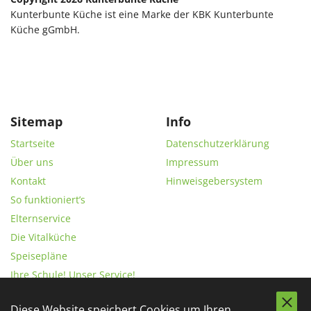
Kunterbunte Küche ist eine Marke der KBK Kunterbunte
Küche gGmbH.
Sitemap
Info
Startseite
Datenschutzerklärung
Über uns
Impressum
Kontakt
Hinweisgebersystem
So funktioniert’s
Elternservice
Die Vitalküche
Speisepläne
Ihre Schule! Unser Service!
Unsere Lieferanten
Diese Website speichert Cookies um Ihren