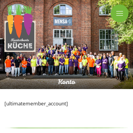
Ope
Mobil
Men
Konto
[ultimatemember_account]